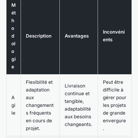
M
ét
h
o
Inconvéni
d
Description
Avantages
ents
ol
o
gi
e
Flexibilité et
Peut être
Livraison
adaptation
difficile à
continue et
A
aux
gérer pour
tangible,
gi
changement
les projets
adaptabilité
le
s fréquents
de grande
aux besoins
en cours de
envergure
changeants.
projet.
.