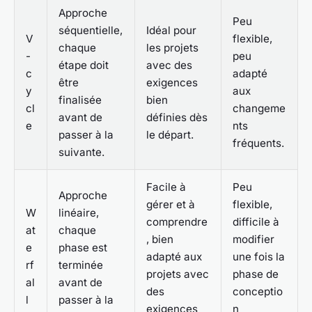
Approche
Peu
séquentielle,
Idéal pour
V
flexible,
chaque
les projets
-
peu
étape doit
avec des
c
adapté
être
exigences
y
aux
finalisée
bien
cl
changeme
avant de
définies dès
e
nts
passer à la
le départ.
fréquents.
suivante.
Facile à
Peu
Approche
gérer et à
flexible,
W
linéaire,
comprendre
difficile à
at
chaque
, bien
modifier
e
phase est
adapté aux
une fois la
rf
terminée
projets avec
phase de
al
avant de
des
conceptio
l
passer à la
exigences
n