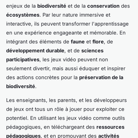
enjeux de la
biodiversité
et de la
conservation
des
écosystèmes
. Par leur nature immersive et
interactive, ils peuvent transformer l'apprentissage
en une expérience engageante et mémorable. En
intégrant des éléments de
faune
et
flore
, de
développement durable
, et de
sciences
participatives
, les jeux vidéo peuvent non
seulement divertir, mais aussi éduquer et inspirer
des actions concrètes pour la
préservation de la
biodiversité
.
Les enseignants, les parents, et les développeurs
de jeux ont tous un rôle à jouer pour exploiter ce
potentiel. En utilisant les jeux vidéo comme outils
pédagogiques, en téléchargeant des
ressources
pédagogiques
, et en promouvant des
activités