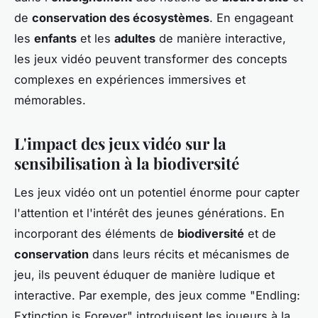
de
conservation des écosystèmes
. En engageant
les
enfants
et les
adultes
de manière interactive,
les jeux vidéo peuvent transformer des concepts
complexes en expériences immersives et
mémorables.
L'impact des jeux vidéo sur la
sensibilisation à la biodiversité
Les jeux vidéo ont un potentiel énorme pour capter
l'attention et l'intérêt des jeunes générations. En
incorporant des éléments de
biodiversité
et de
conservation
dans leurs récits et mécanismes de
jeu, ils peuvent éduquer de manière ludique et
interactive. Par exemple, des jeux comme "Endling:
Extinction is Forever" introduisent les joueurs à la