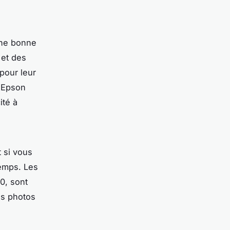
Une bonne
 et des
pour leur
'
Epson
ité à
t si vous
emps. Les
00
, sont
es photos