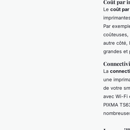
Coût par 
Le
coût par
imprimantes
Par exempl
coûteuses, 
autre côté,
grandes et
Connectivi
La
connectiv
une imprima
de votre sm
avec
Wi-Fi
PIXMA TS6
nombreuses 