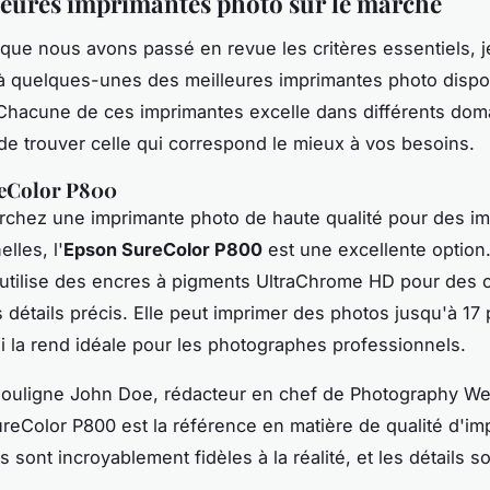
leures imprimantes photo sur le marché
que nous avons passé en revue les critères essentiels, 
à quelques-unes des meilleures imprimantes photo dispo
Chacune de ces imprimantes excelle dans différents dom
de trouver celle qui correspond le mieux à vos besoins.
eColor P800
rchez une imprimante photo de haute qualité pour des i
lles, l'
Epson SureColor P800
est une excellente option.
utilise des encres à pigments UltraChrome HD pour des 
s détails précis. Elle peut imprimer des photos jusqu'à 1
ui la rend idéale pour les photographes professionnels.
ouligne
John Doe
, rédacteur en chef de
Photography We
reColor P800
est la référence en matière de qualité d'im
 sont incroyablement fidèles à la réalité, et les détails so