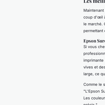
Les meil
Maintenant 
coup d'œil 
le marché. 
permettant 
Epson Sur
Si vous che
professionne
imprimante 
vives et de
large, ce q
Comme le s
"L'
Epson Su
Les couleurs
précis."