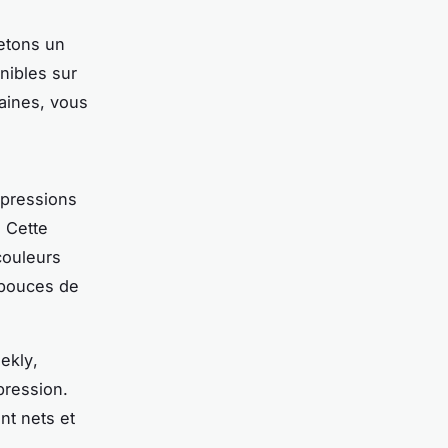
jetons un
nibles sur
aines, vous
mpressions
 Cette
couleurs
7 pouces de
ekly
,
pression.
nt nets et