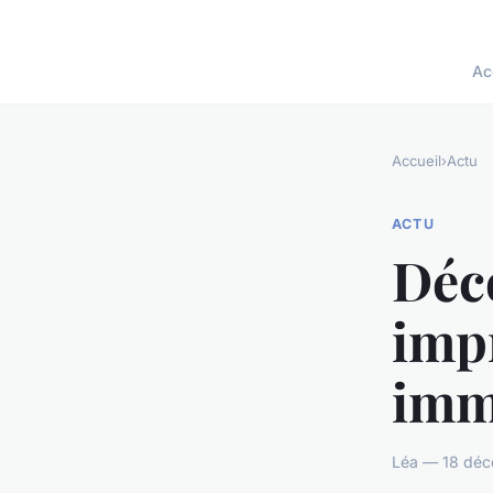
Ac
Accueil
›
Actu
ACTU
Déco
imp
immo
Léa — 18 déc