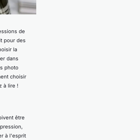
essions de
it pour des
isir la
der dans
es photo
ent choisir
 à lire !
oivent être
mpression,
r à l'esprit