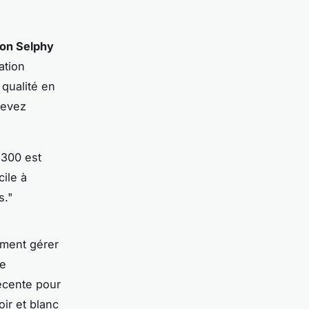
on Selphy
ation
qualité en
devez
1300
est
cile à
s."
ement gérer
e
décente pour
ir et blanc