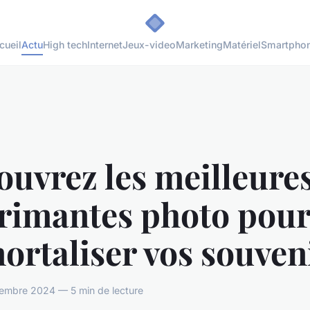
cueil
Actu
High tech
Internet
Jeux-video
Marketing
Matériel
Smartpho
uvrez les meilleure
rimantes photo pou
rtaliser vos souven
embre 2024 — 5 min de lecture