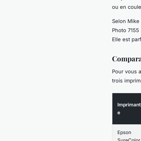
ou en coule
Selon
Mike
Photo 7155
Elle est pa
Compara
Pour vous a
trois impri
Imprimant
e
Epson
SureColor