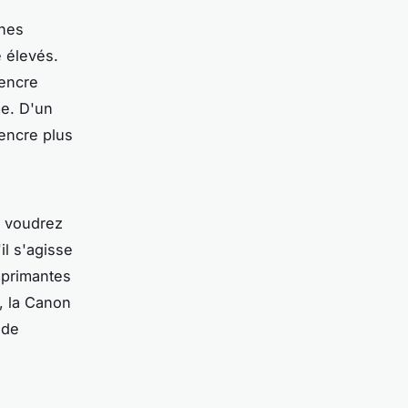
ines
e élevés.
'encre
me. D'un
encre plus
s voudrez
il s'agisse
mprimantes
, la
Canon
 de