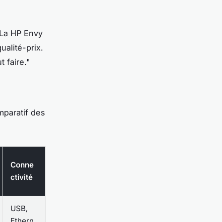
"La
HP Envy
ualité-prix.
 faire."
mparatif des
Conne
ctivité
USB,
Ethern