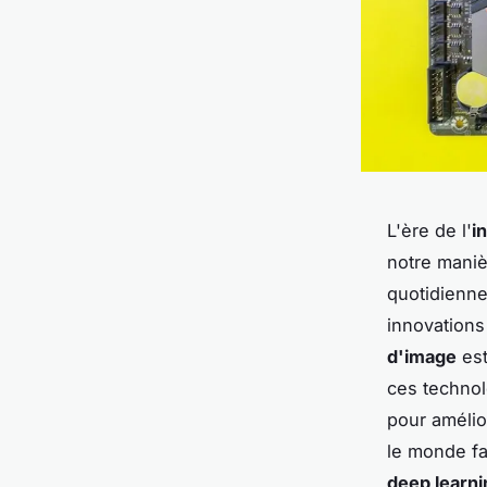
L'ère de l'
in
notre maniè
quotidienne
innovations
d'image
est
ces technol
pour amélio
le monde fa
deep learni