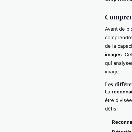
Comprend
Avant de pl
comprendre
de la capac
images
. Ce
qui analyse
image.
Les différ
La
reconna
être divisé
défis:
Reconnai