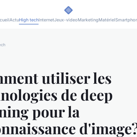
cueil
Actu
High tech
Internet
Jeux-video
Marketing
Matériel
Smartpho
ech
ent utiliser les
hnologies de deep
ning pour la
onnaissance d'image