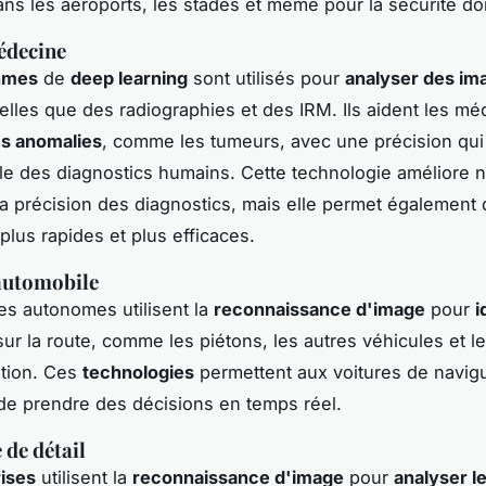
ns les aéroports, les stades et même pour la sécurité d
édecine
thmes
de
deep learning
sont utilisés pour
analyser des im
elles que des radiographies et des IRM. Ils aident les mé
es anomalies
, comme les tumeurs, avec une précision qu
le des diagnostics humains. Cette technologie améliore 
a précision des diagnostics, mais elle permet également
plus rapides et plus efficaces.
automobile
es autonomes utilisent la
reconnaissance d'image
pour
i
ur la route, comme les piétons, les autres véhicules et 
ation. Ces
technologies
permettent aux voitures de navig
 de prendre des décisions en temps réel.
de détail
ises
utilisent la
reconnaissance d'image
pour
analyser l