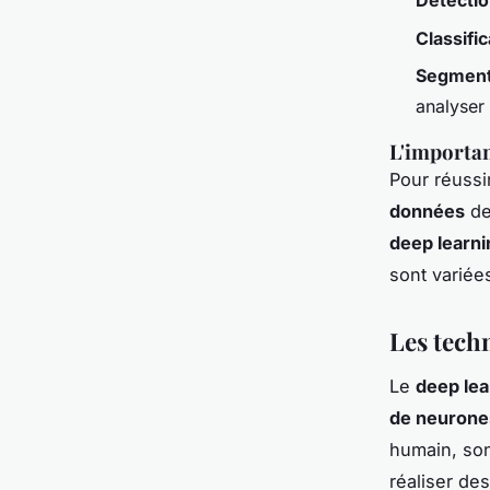
Détectio
Classifi
Segment
analyser
L'importa
Pour réussi
données
de
deep learni
sont variée
Les techn
Le
deep lea
de neurones
humain, son
réaliser de