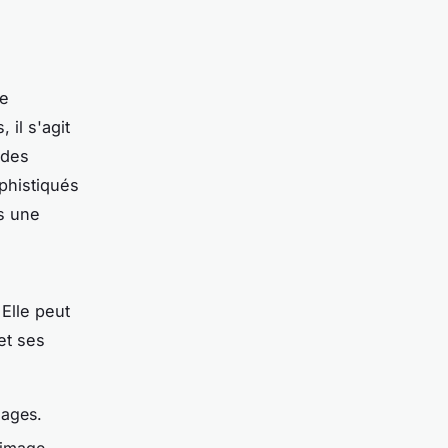
de
 il s'agit
 des
phistiqués
s une
 Elle peut
et ses
mages.