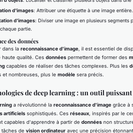
n d'objets
: Localiser et classifier plusieurs objets dans une
cation d'images
: Attribuer une étiquette à une image entière.
ation d'images
: Diviser une image en plusieurs segments 
 chaque partie.
nce des données
r dans la
reconnaissance d'image
, il est essentiel de di
 haute qualité. Ces
données
permettent de former des
m
ng
capables de réaliser des tâches complexes. Plus les
d
s et nombreuses, plus le
modèle
sera précis.
ologies de deep learning : un outil puissant
rning
a révolutionné la
reconnaissance d'image
grâce à
 artificiels
sophistiqués. Ces
réseaux
, inspirés par le c
t capables d'apprendre à partir de
données
non structur
s tâches de
vision ordinateur
avec une précision étonnant