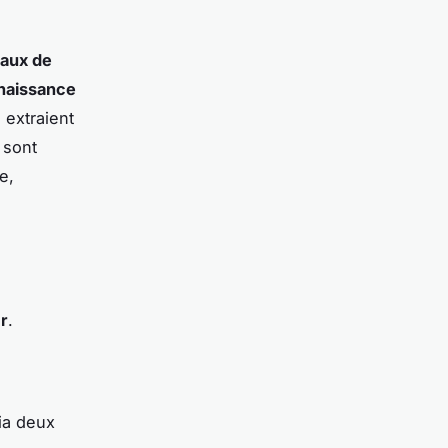
aux de
naissance
 extraient
sont
e,
ur
.
via deux