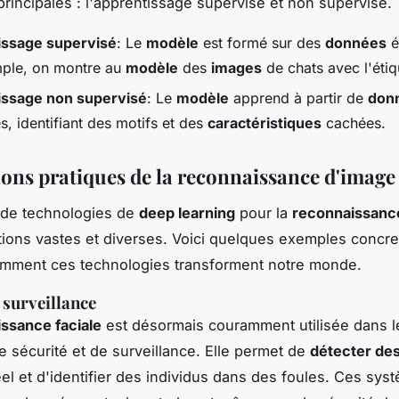
rincipales : l'apprentissage supervisé et non supervisé.
issage supervisé
: Le
modèle
est formé sur des
données
é
ple, on montre au
modèle
des
images
de chats avec l'étiq
issage non supervisé
: Le
modèle
apprend à partir de
don
s, identifiant des motifs et des
caractéristiques
cachées.
ions pratiques de la reconnaissance d'image
on de technologies de
deep learning
pour la
reconnaissanc
tions vastes et diverses. Voici quelques exemples concre
comment ces technologies transforment notre monde.
 surveillance
ssance faciale
est désormais couramment utilisée dans l
 sécurité et de surveillance. Elle permet de
détecter de
el et d'identifier des individus dans des foules. Ces sys