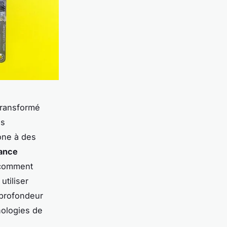
transformé
ns
one à des
ance
 comment
utiliser
 profondeur
nologies de