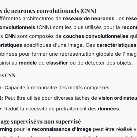
x de neurones convolutionnels (CNN)
ifférentes architectures de
réseaux de neurones
, les
rése
onvolutionnels
(CNN) sont les plus utilisés pour la
recon
es
CNN
sont composés de
couches convolutionnelles
qui
ristiques
spécifiques d'une image. Ces
caractéristiques
binées pour former une représentation globale de l'imag
ainsi au
modèle
de
classifier
ou de détecter des objets.
des CNN
n
: Capacité à reconnaître des motifs complexes.
é
: Peut être utilisé pour diverses tâches de
vision ordinate
é
: Réduit la nécessité de prétraitement des
données
.
age supervisé vs non supervisé
rning
pour la
reconnaissance d'image
peut être réalisé 