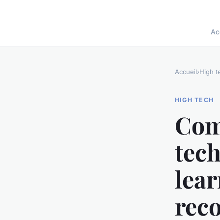
Ac
Accueil
›
High t
HIGH TECH
Comm
tec
lear
rec