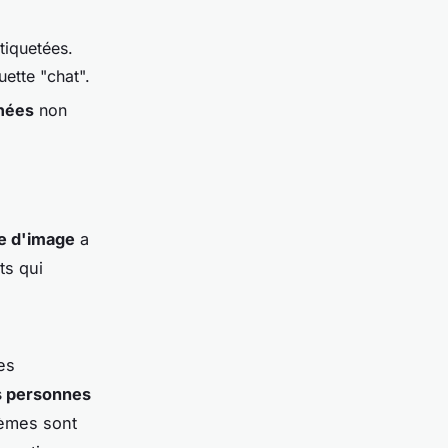
tiquetées.
uette "chat".
nées
non
e d'image
a
ts qui
es
s personnes
tèmes sont