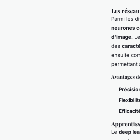
Les réseau
Parmi les d
neurones c
d'image
. L
des
caracté
ensuite com
permettant 
Avantages 
Précisio
Flexibilit
Efficacit
Apprentiss
Le
deep lea