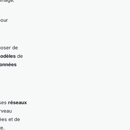
 image.
pour
sposer de
odèles
de
onnées
 ses
réseaux
erveau
ées et de
e.