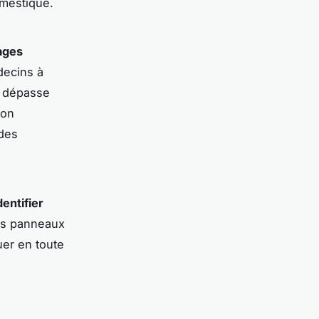
omestique.
ages
decins à
i dépasse
non
 des
dentifier
les panneaux
uer en toute
e