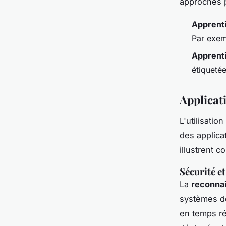
approches p
Apprent
Par exem
Apprent
étiquetée
Applicat
L'utilisati
des applica
illustrent 
Sécurité et
La
reconnai
systèmes de
en temps ré