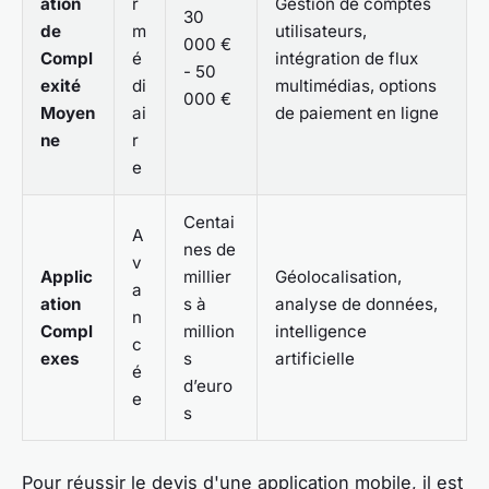
ation
r
Gestion de comptes
30
de
m
utilisateurs,
000 €
Compl
é
intégration de flux
- 50
exité
di
multimédias, options
000 €
Moyen
ai
de paiement en ligne
ne
r
e
Centai
A
nes de
v
Applic
millier
Géolocalisation,
a
ation
s à
analyse de données,
n
Compl
million
intelligence
c
exes
s
artificielle
é
d’euro
e
s
Pour réussir le devis d'une application mobile, il est