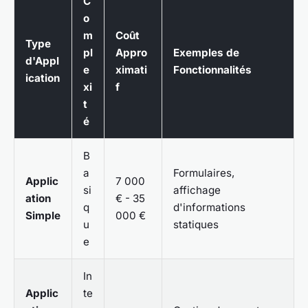
C
o
m
Coût
Type
pl
Appro
Exemples de
d'Appl
e
ximati
Fonctionnalités
ication
xi
f
t
é
B
a
Formulaires,
Applic
7 000
si
affichage
ation
€ - 35
q
d'informations
Simple
000 €
u
statiques
e
In
Applic
te